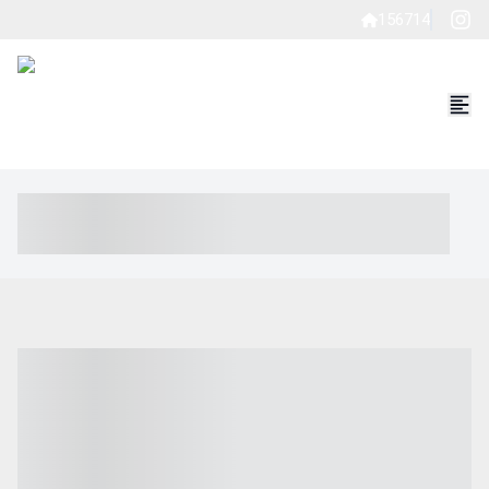
156714
----- ----- -- ------ ---- ---- -- ----- ----- ----- --- ------