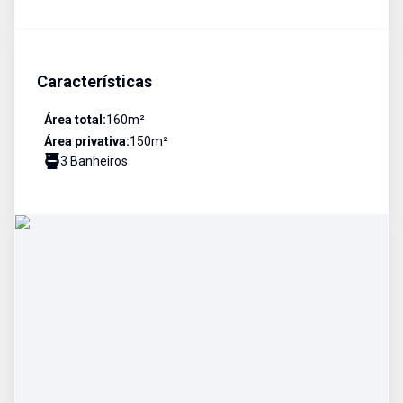
Características
Área total:
160
m²
Área privativa:
150
m²
3
Banheiro
s