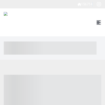
156714
----- ----- -- ------ ---- ---- -- ----- ----- ----- --- ------