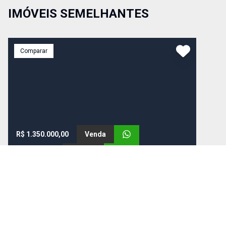
IMÓVEIS SEMELHANTES
Comparar
R$ 1.350.000,00
Venda
R$ 4.300,00
Aluguel
Cód:
1444
Apartamento
Amplo apartamento na melhor localização de São
Paulo, terraço na sala, 3 dormitórios, 1 suíte 3 vagas
Depósito, Lazer com Piscina. Aceita permuta por