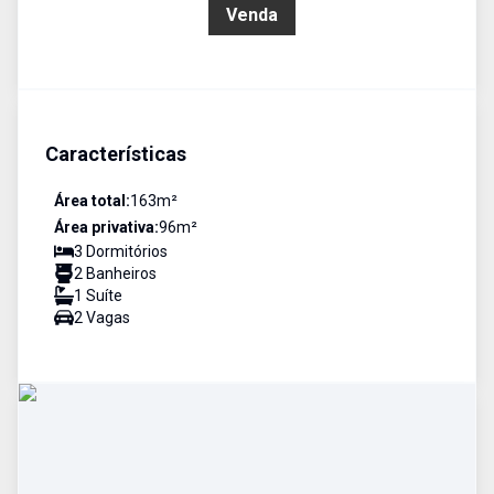
R$ 1.100.000,00
Venda
Características
Área total:
163
m²
Área privativa:
96
m²
3
Dormitório
s
2
Banheiro
s
1
Suíte
2
Vaga
s